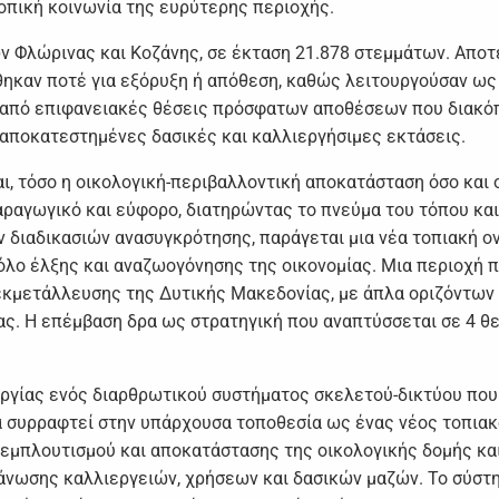
τοπική κοινωνία της ευρύτερης περιοχής.
ν Φλώρινας και Κοζάνης, σε έκταση 21.878 στεμμάτων. Αποτ
ηκαν ποτέ για εξόρυξη ή απόθεση, καθώς λειτουργούσαν ως
 από επιφανειακές θέσεις πρόσφατων αποθέσεων που διακόπ
ς αποκατεστημένες δασικές και καλλιεργήσιμες εκτάσεις.
αι, τόσο η οικολογική-περιβαλλοντική αποκατάσταση όσο και
αραγωγικό και εύφορο, διατηρώντας το πνεύμα του τόπου κα
 διαδικασιών ανασυγκρότησης, παράγεται μια νέα τοπιακή ο
όλο έλξης και αναζωογόνησης της οικονομίας. Μια περιοχή π
εκμετάλλευσης της Δυτικής Μακεδονίας, με άπλα οριζόντων
ιας. Η επέμβαση δρα ως στρατηγική που αναπτύσσεται σε 4 θ
ουργίας ενός διαρθρωτικού συστήματος σκελετού-δικτύου που
α συρραφτεί στην υπάρχουσα τοποθεσία ως ένας νέος τοπιακ
εμπλουτισμού και αποκατάστασης της οικολογικής δομής και 
ωσης καλλιεργειών, χρήσεων και δασικών μαζών. Το σύστημα