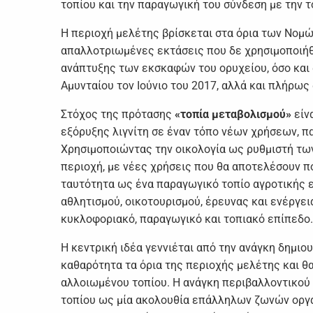
τοπίου και την παραγωγική του σύνδεση με την 
Η περιοχή μελέτης βρίσκεται στα όρια των Νομώ
απαλλοτριωμένες εκτάσεις που δε χρησιμοποιήθ
ανάπτυξης των εκσκαφών του ορυχείου, όσο και
Αμυνταίου τον Ιούνιο του 2017, αλλά και πλήρω
Στόχος της πρότασης
«τοπία μεταβολισμού»
είν
εξόρυξης λιγνίτη σε έναν τόπο νέων χρήσεων, π
Χρησιμοποιώντας την οικολογία ως ρυθμιστή των
περιοχή, με νέες χρήσεις που θα αποτελέσουν π
ταυτότητα ως ένα παραγωγικό τοπίο αγροτικής 
αθλητισμού, οικοτουρισμού, έρευνας και ενέργε
κυκλοφοριακό, παραγωγικό και τοπιακό επίπεδο.
Η κεντρική ιδέα γεννιέται από την ανάγκη δημι
καθαρότητα τα όρια της περιοχής μελέτης και θ
αλλοιωμένου τοπίου. Η ανάγκη περιβαλλοντικού 
τοπίου ως μία ακολουθία επάλληλων ζωνών οργάν