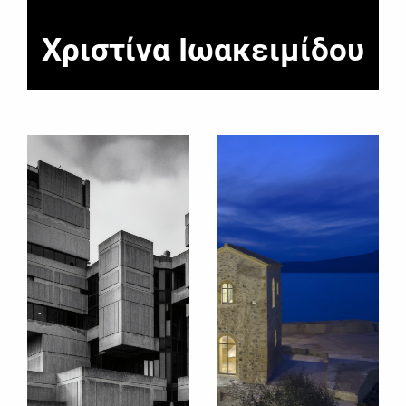
Χριστίνα Ιωακειμίδου