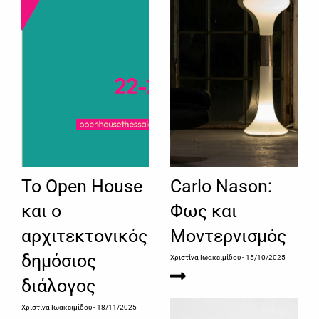
Το Open House
Carlo Nason:
και ο
Φως και
αρχιτεκτονικός
Μοντερνισμός
δημόσιος
Χριστίνα Ιωακειμίδου
- 15/10/2025
διάλογος
Χριστίνα Ιωακειμίδου
- 18/11/2025