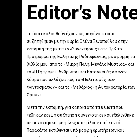
Editor's Not
Τα όσα ακολουθούν έχουν ως πυρήνα τα όσα
συζητήθηκαν με την κυρία Ολύνα Ξενοπούλου στην
εκπομπή της με τίτλο «Συναντήσεις» στο Πρώτο
Πρόγραμμα της Ελληνικής Ραδιοφωνίας, με αφορμή τα
βιβλία μου, από το «Μικρή Πόλη, Μεγάλα Μυστικά» και
το «Η Γη τρέμει- Άνθρωποι και Κατασκευές σε έναν
Κόσμο που αλλάζει», ως το «Πολιτισμός των
Φαντασμάτων» και το «Μεθόριος- η Αυτοκρατορία των
Ορίων».
Μετά την εκπομπή, για κάποια από τα θέματα που
τέθηκαν εκεί, η συζήτηση συνεχίστηκε και εξελίχθηκε
σε συναντήσεις με φίλες και φίλους από κοντά.
Παρακάτω εκτίθενται υπό μορφή ερωτήσεων και