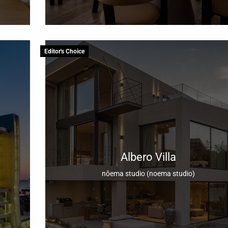
Editor's Choice
Albero Villa
nōema studio (noema studio)