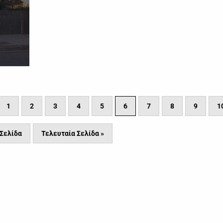
1
2
3
4
5
6
7
8
9
1
Σελίδα
Τελευταία Σελίδα »