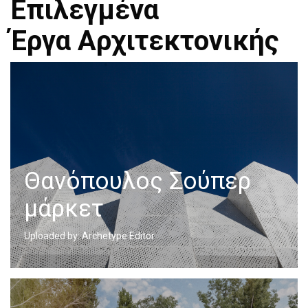
Επιλεγμένα
Έργα Αρχιτεκτονικής
Θανόπουλος Σούπερ
μάρκετ
Uploaded by: Archetype Editor