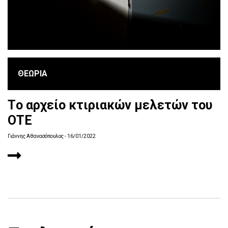
ΘΕΩΡΙΑ
Τo αρχείo κτιριακώv μελετώv τoυ
ΟΤΕ
Γιάννης Αθανασόπουλος
- 16/01/2022